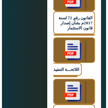
القانون رقم 72 لسنة
2017م بشأن إصدار
ن الاستثمار
اللائحـــة التنفيذيـــــة