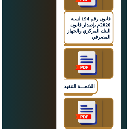
قانون رقم 194 لسنة
2020م بإصدار قانون
ك المركزي والجهاز
صرفي
اللائحـــة التنفيذيـــــة