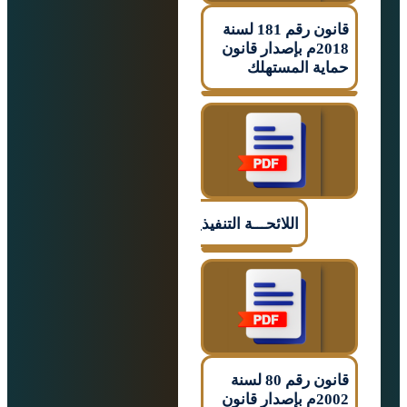
قانون رقم 181 لسنة
2018م بإصدار قانون
ة المستهلك
اللائحـــة التنفيذيـــــة
قانون رقم 80 لسنة
2002م بإصدار قانون