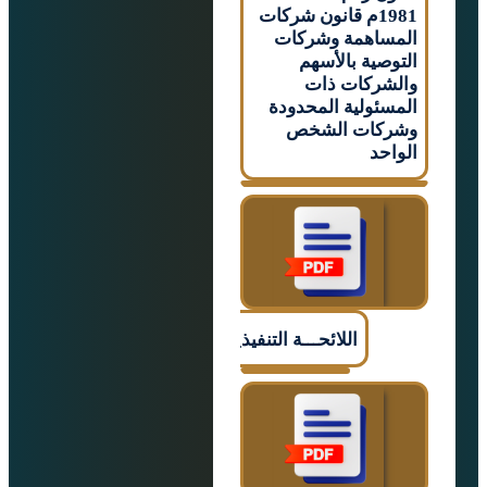
1981م قانون شركات
اهمة وشركات
صية بالأسهم
ركات ذات
ئولية المحدودة
كات الشخص
حد
اللائحـــة التنفيذيـــــة