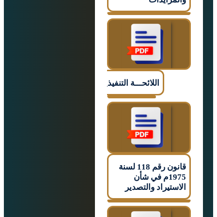
اللائحـــة التنفيذيـــــة
قانون رقم 118 لسنة
1975م في شأن
تيراد والتصدير