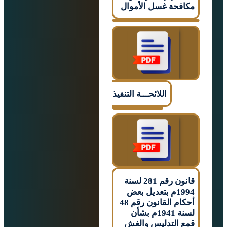
حة غسل الأموال
اللائحـــة التنفيذيـــــة
قانون رقم 281 لسنة
1994م بتعديل بعض
أحكام القانون رقم 48
لسنة 1941م بشأن
التدليس والغش