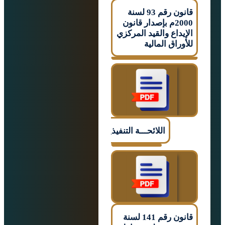
قانون رقم 93 لسنة
2000م بإصدار قانون
اع والقيد المركزي
اق المالية
اللائحـــة التنفيذيـــــة
قانون رقم 141 لسنة