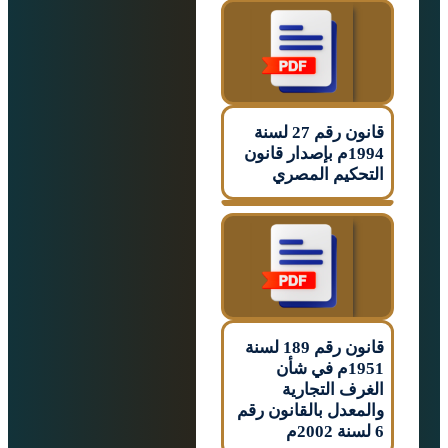
قانون رقم 27 لسنة
1994م بإصدار قانون
كيم المصري
قانون رقم 189 لسنة
1951م في شأن
ف التجارية
عدل بالقانون رقم