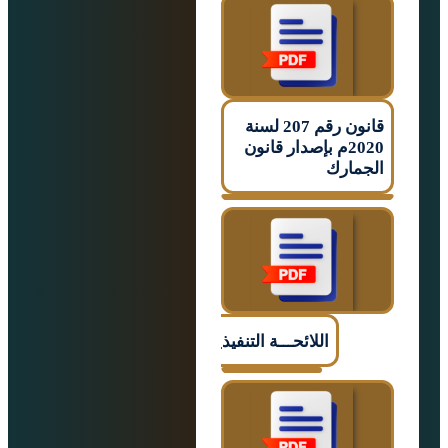
قانون رقم 207 لسنة
2020م بإصدار قانون
ارك
اللائحـــة التنفيذيـــــة