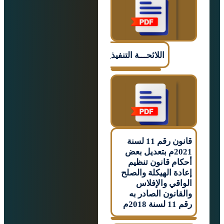
اللائحـــة التنفيذيـــــة
قانون رقم 11 لسنة
2021م بتعديل بعض
م قانون تنظيم
ة الهيكلة والصلح
قي والإفلاس
انون الصادر به
م