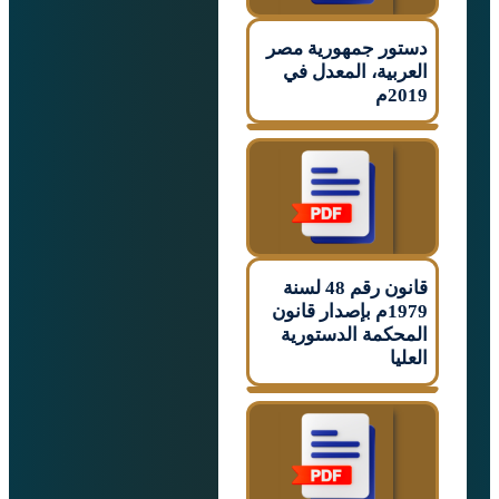
ر جمهورية مصر
بية، المعدل في
م
قانون رقم 48 لسنة
1979م بإصدار قانون
كمة الدستورية
ا