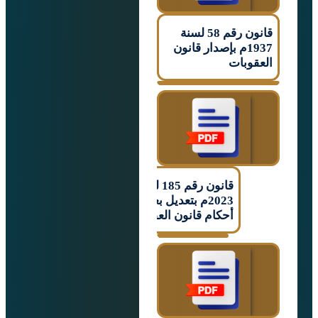
قانون رقم 58 لسنة
1937م بإصدار قانون
وبات
قانون رقم 185 لسنة
2023م بتعديل بعض
أحكام قانون العقوبات