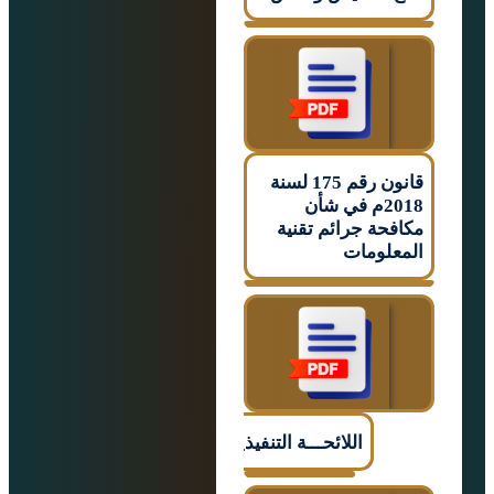
قانون رقم 175 لسنة
2018م في شأن
حة جرائم تقنية
لومات
اللائحـــة التنفيذيـــــة