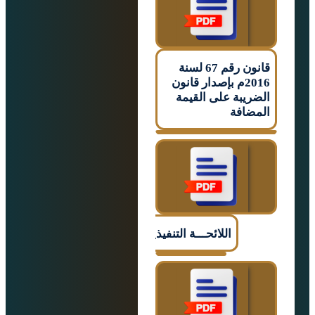
قانون رقم 67 لسنة
2016م بإصدار قانون
يبة على القيمة
افة
اللائحـــة التنفيذيـــــة