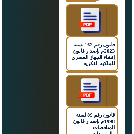
قانون رقم 163 لسنة
2023م بإصدار قانون
ء الجهاز المصري
كية الفكرية
قانون رقم 89 لسنة
1998م بإصدار قانون
اقصات
زايدات