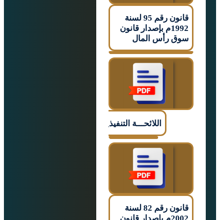
قانون رقم 95 لسنة
1992م بإصدار قانون
رأس المال
اللائحـــة التنفيذيـــــة
قانون رقم 82 لسنة
2002م بإصدار قانون